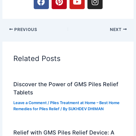
a
i
o
n
c
n
u
s
e
t
t
t
b
e
u
a
PREVIOUS
NEXT
o
r
b
g
o
e
e
r
k
s
a
t
m
Related Posts
Discover the Power of GMS Piles Relief
Tablets
Leave a Comment
/
Piles Treatment at Home – Best Home
Remedies for Piles Relief
/ By
SUKHDEV DHIMAN
Relief with GMS Piles Relief Device: A