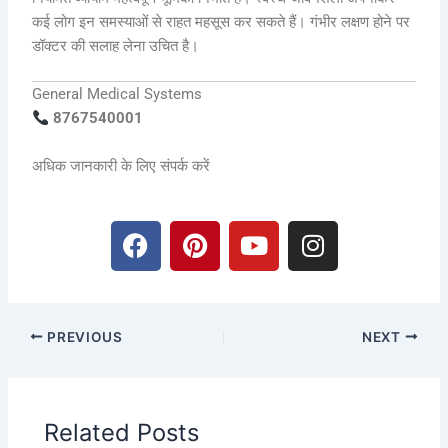
कई लोग इन समस्याओं से राहत महसूस कर सकते हैं। गंभीर लक्षण होने पर
डॉक्टर की सलाह लेना उचित है।
General Medical Systems
8767540001
अधिक जानकारी के लिए संपर्क करें
F
P
Y
I
a
i
o
n
c
n
u
s
e
t
t
t
b
e
u
a
PREVIOUS
NEXT
o
r
b
g
o
e
e
r
k
s
a
t
m
Related Posts